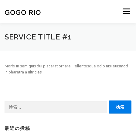
コ
ン
GOGO RIO
メニュー
テ
ン
ツ
へ
ABOUT
MODEL
GALLERY
ONLYFANS
SERVICE TITLE #1
ス
キ
ッ
プ
NEWS
CONTACT
Morbi in sem quis dui placerat ornare. Pellentesque odio nisi euismod
in pharetra a ultricies.
検
索:
最近の投稿