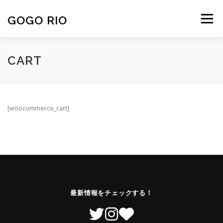
コ
ン
GOGO RIO
メニュー
テ
ン
ツ
へ
ABOUT
MODEL
GALLERY
ONLYFANS
CART
ス
キ
ッ
プ
NEWS
CONTACT
[woocommerce_cart]
最新情報をチェックする！